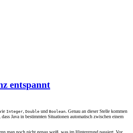
nz entspannt
 wie
,
und
. Genau an dieser Stelle kommen
Integer
Double
Boolean
, dass Java in bestimmten Situationen automatisch zwischen einem
 wenn man noch nicht genau weiß, was im Hintergrund passiert. Vor