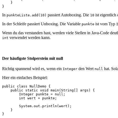
    }

}
In
passiert Autoboxing. Die
ist eigentlich
punkteListe.add(10)
10
In der Schleife passiert Unboxing. Die Variable
ist vom Typ
punkte
Wenn du das verstanden hast, werden viele Stellen in Java-Code deutl
verwendet werden kann.
int
Der häufigste Stolperstein mit null
Richtig spannend wird es, wenn ein
den Wert
hat. Sola
Integer
null
Hier ein einfaches Beispiel:
public class NullDemo {

    public static void main(String[] args) {

        Integer punkte = null;

        int wert = punkte;

        System.out.println(wert);

    }

}