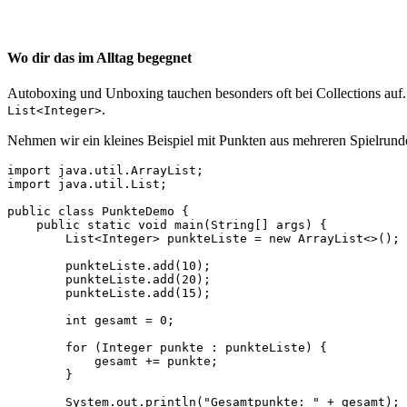
Wo dir das im Alltag begegnet
Autoboxing und Unboxing tauchen besonders oft bei Collections auf
.
List<Integer>
Nehmen wir ein kleines Beispiel mit Punkten aus mehreren Spielrund
import java.util.ArrayList;

import java.util.List;

public class PunkteDemo {

    public static void main(String[] args) {

        List<Integer> punkteListe = new ArrayList<>();

        punkteListe.add(10);

        punkteListe.add(20);

        punkteListe.add(15);

        int gesamt = 0;

        for (Integer punkte : punkteListe) {

            gesamt += punkte;

        }

        System.out.println("Gesamtpunkte: " + gesamt);
