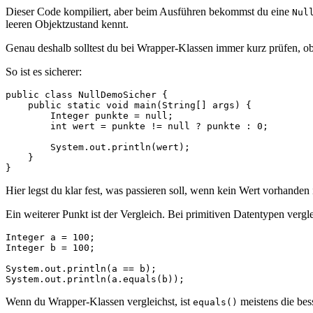
Dieser Code kompiliert, aber beim Ausführen bekommst du eine
Nul
leeren Objektzustand kennt.
Genau deshalb solltest du bei Wrapper-Klassen immer kurz prüfen, o
So ist es sicherer:
public class NullDemoSicher {

    public static void main(String[] args) {

        Integer punkte = null;

        int wert = punkte != null ? punkte : 0;

        System.out.println(wert);

    }

}
Hier legst du klar fest, was passieren soll, wenn kein Wert vorhanden
Ein weiterer Punkt ist der Vergleich. Bei primitiven Datentypen vergl
Integer a = 100;

Integer b = 100;

System.out.println(a == b);

System.out.println(a.equals(b));
Wenn du Wrapper-Klassen vergleichst, ist
meistens die bess
equals()