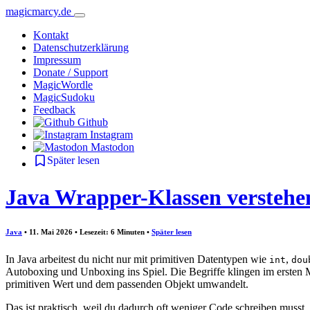
magicmarcy.de
Kontakt
Datenschutzerklärung
Impressum
Donate / Support
MagicWordle
MagicSudoku
Feedback
Github
Instagram
Mastodon
Später lesen
Java Wrapper-Klassen verstehe
Java
• 11. Mai 2026 • Lesezeit: 6 Minuten
•
Später lesen
In Java arbeitest du nicht nur mit primitiven Datentypen wie
,
int
dou
Autoboxing und Unboxing ins Spiel. Die Begriffe klingen im ersten M
primitiven Wert und dem passenden Objekt umwandelt.
Das ist praktisch, weil du dadurch oft weniger Code schreiben musst.