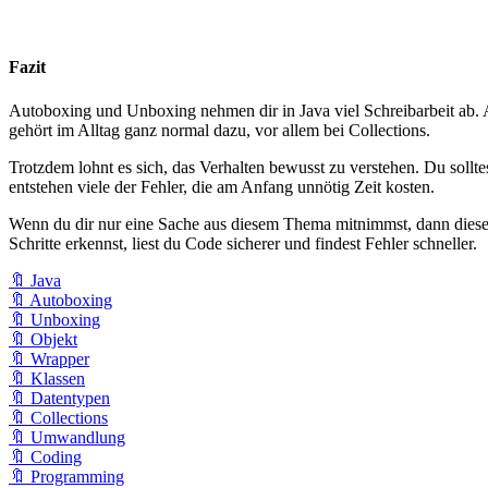
Fazit
Autoboxing und Unboxing nehmen dir in Java viel Schreibarbeit ab.
gehört im Alltag ganz normal dazu, vor allem bei Collections.
Trotzdem lohnt es sich, das Verhalten bewusst zu verstehen. Du sollt
entstehen viele der Fehler, die am Anfang unnötig Zeit kosten.
Wenn du dir nur eine Sache aus diesem Thema mitnimmst, dann diese: D
Schritte erkennst, liest du Code sicherer und findest Fehler schneller.
🔖 Java
🔖 Autoboxing
🔖 Unboxing
🔖 Objekt
🔖 Wrapper
🔖 Klassen
🔖 Datentypen
🔖 Collections
🔖 Umwandlung
🔖 Coding
🔖 Programming