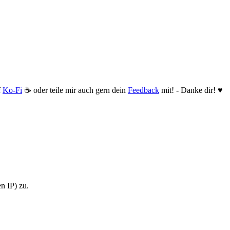
f
Ko-Fi
☕️ oder teile mir auch gern dein
Feedback
mit! - Danke dir! ♥️
n IP) zu.