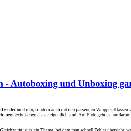
n - Autoboxing und Unboxing ga
oder
, sondern auch mit den passenden Wrapper-Klassen
ble
boolean
oment technischer, als sie eigentlich sind. Am Ende geht es nur darum
 Gleichzeitig ist es ein Thema, bei dem man schnell Fehler übersieht,