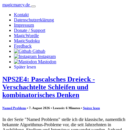
magicmarcy.de
Kontakt
Datenschutzerklärung
Impressum
Donate / Support
MagicWordle
MagicSudoku
Feedback
Github
Instagram
Mastodon
Später lesen
NPS2E4: Pascalsches Dreieck -
Verschachtelte Schleifen und
kombinatorisches Denken
Named Problems
• 7. August 2026 • Lesezeit: 6 Minuten
•
Später lesen
In der Serie "Named Problems" stelle ich dir klassische, namentlich
bekannte Algorithmus-Probleme vor, die seit Jahrzehnten in
Ausbildung, Studium und Interviews verwendet werden. Anhand