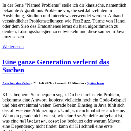
In der Serie "Named Problems" stelle ich dir klassische, namentlich
bekannte Algorithmus-Probleme vor, die seit Jahrzehnten in
Ausbildung, Studium und Interviews verwendet werden. Anhand
verständlicher Problemstellungen wie FizzBuzz, Türme von Hanoi
oder dem Sieb des Eratosthenes lernst du hier, algorithmisch zu
denken, Lösungsstrategien zu entwickeln und diese sauber in Java
umzusetzen.
Weiterlesen
Eine ganze Generation verlernt das
Suchen
Zwischen den Zeilen
• 21. Juli 2026 • Lesezeit: 10 Minuten
•
Später lesen
KI ist bequem. Sehr bequem sogar. Du beschreibst ein Problem,
bekommst eine Antwort, kopierst vielleicht noch ein Code-Beispiel
und bist erst einmal weiter. Gerade beim Einstieg in Java fühlt sich
das oft wie eine Abkürzung an. Und ja, manchmal ist es auch eine.
Wenn du gerade nicht weisst, wie eine
-Schleife aufgebaut ist,
for
was eine
bedeutet oder warum Maven
NullPointerException
eine Dependency nicht findet, kann dir KI schnell eine erste