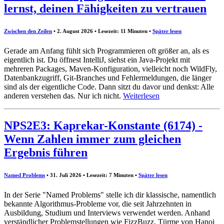
lernst, deinen Fähigkeiten zu vertrauen
Zwischen den Zeilen
• 2. August 2026 • Lesezeit: 11 Minuten
•
Später lesen
Gerade am Anfang fühlt sich Programmieren oft größer an, als es
eigentlich ist. Du öffnest IntelliJ, siehst ein Java-Projekt mit
mehreren Packages, Maven-Konfiguration, vielleicht noch WildFly,
Datenbankzugriff, Git-Branches und Fehlermeldungen, die länger
sind als der eigentliche Code. Dann sitzt du davor und denkst: Alle
anderen verstehen das. Nur ich nicht.
Weiterlesen
NPS2E3: Kaprekar-Konstante (6174) -
Wenn Zahlen immer zum gleichen
Ergebnis führen
Named Problems
• 31. Juli 2026 • Lesezeit: 7 Minuten
•
Später lesen
In der Serie "Named Problems" stelle ich dir klassische, namentlich
bekannte Algorithmus-Probleme vor, die seit Jahrzehnten in
Ausbildung, Studium und Interviews verwendet werden. Anhand
verständlicher Problemstellungen wie FizzBuzz, Türme von Hanoi