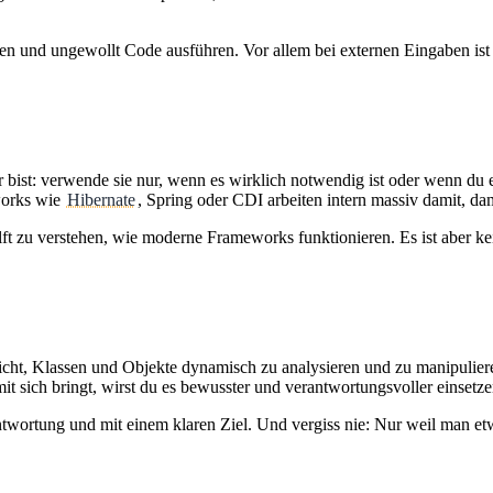
n und ungewollt Code ausführen. Vor allem bei externen Eingaben ist 
ger bist: verwende sie nur, wenn es wirklich notwendig ist oder wenn du
eworks wie
Hibernate
, Spring oder CDI arbeiten intern massiv damit, da
 hilft zu verstehen, wie moderne Frameworks funktionieren. Es ist aber k
öglicht, Klassen und Objekte dynamisch zu analysieren und zu manipuliere
it sich bringt, wirst du es bewusster und verantwortungsvoller einsetze
wortung und mit einem klaren Ziel. Und vergiss nie: Nur weil man etwa