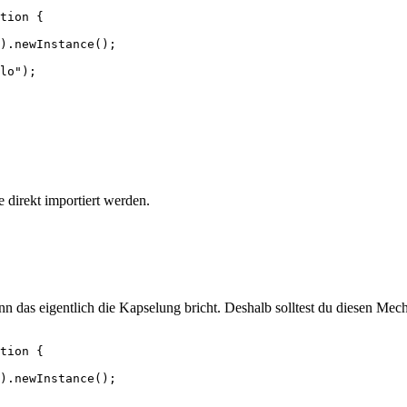
tion {

).newInstance();

lo");

e direkt importiert werden.
wenn das eigentlich die Kapselung bricht. Deshalb solltest du diesen 
tion {

).newInstance();
