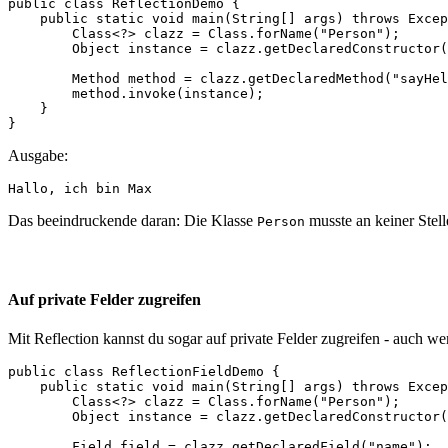
public class ReflectionDemo {

    public static void main(String[] args) throws Excep
        Class<?> clazz = Class.forName("Person");

        Object instance = clazz.getDeclaredConstructor(
        Method method = clazz.getDeclaredMethod("sayHel
        method.invoke(instance);

    }

}
Ausgabe:
Hallo, ich bin Max
Das beeindruckende daran: Die Klasse
musste an keiner Stell
Person
Auf private Felder zugreifen
Mit Reflection kannst du sogar auf private Felder zugreifen - auch 
public class ReflectionFieldDemo {

    public static void main(String[] args) throws Excep
        Class<?> clazz = Class.forName("Person");

        Object instance = clazz.getDeclaredConstructor(
        Field field = clazz.getDeclaredField("name");
