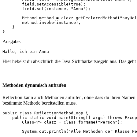
        field.setAccessible(true);

        field.set(instance, "Anna");

        Method method = clazz.getDeclaredMethod("sayHel
        method.invoke(instance);

    }

}
Ausgabe:
Hallo, ich bin Anna
Hier hebelst du absichtlich die Java-Sichtbarkeitsregeln aus. Das geht
Methoden dynamisch aufrufen
Reflection kann auch Methoden aufrufen, ohne dass du ihren Namen vo
bestimmte Methode bereitstellen muss.
public class ReflectionMethodLoop {

    public static void main(String[] args) throws Excep
        Class<?> clazz = Class.forName("Person");

        System.out.println("Alle Methoden der Klasse Pe