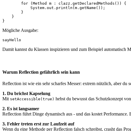
        for (Method m : clazz.getDeclaredMethods()) {

            System.out.println(m.getName());

        }

    }

}
Mögliche Ausgabe:
sayHello
Damit kannst du Klassen inspizieren und zum Beispiel automatisch M
Warum Reflection gefährlich sein kann
Reflection ist wie ein sehr scharfes Messer: extrem nützlich, aber du
1. Du brichst Kapselung
Mit
hebst du bewusst das Schutzkonzept von J
setAccessible(true)
2. Es ist langsamer
Reflection führt Dinge dynamisch aus - und das kostet Performance. 
3. Fehler treten erst zur Laufzeit auf
Wenn du eine Methode per Reflection falsch schreibst, crasht das P