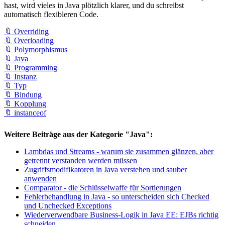
hast, wird vieles in Java plötzlich klarer, und du schreibst
automatisch flexibleren Code.
🔖 Overriding
🔖 Overloading
🔖 Polymorphismus
🔖 Java
🔖 Programming
🔖 Instanz
🔖 Typ
🔖 Bindung
🔖 Kopplung
🔖 instanceof
Weitere Beiträge aus der Kategorie "Java":
Lambdas und Streams - warum sie zusammen glänzen, aber
getrennt verstanden werden müssen
Zugriffsmodifikatoren in Java verstehen und sauber
anwenden
Comparator - die Schlüsselwaffe für Sortierungen
Fehlerbehandlung in Java - so unterscheiden sich Checked
und Unchecked Exceptions
Wiederverwendbare Business-Logik in Java EE: EJBs richtig
schneiden