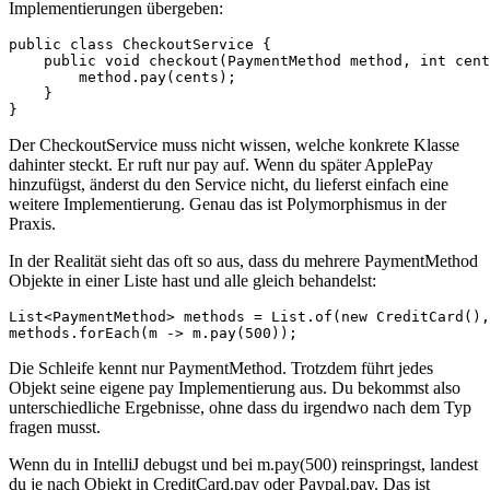
Implementierungen übergeben:
public class CheckoutService {

    public void checkout(PaymentMethod method, int cent
        method.pay(cents);

    }

}
Der CheckoutService muss nicht wissen, welche konkrete Klasse
dahinter steckt. Er ruft nur pay auf. Wenn du später ApplePay
hinzufügst, änderst du den Service nicht, du lieferst einfach eine
weitere Implementierung. Genau das ist Polymorphismus in der
Praxis.
In der Realität sieht das oft so aus, dass du mehrere PaymentMethod
Objekte in einer Liste hast und alle gleich behandelst:
List<PaymentMethod> methods = List.of(new CreditCard(),
methods.forEach(m -> m.pay(500));
Die Schleife kennt nur PaymentMethod. Trotzdem führt jedes
Objekt seine eigene pay Implementierung aus. Du bekommst also
unterschiedliche Ergebnisse, ohne dass du irgendwo nach dem Typ
fragen musst.
Wenn du in IntelliJ debugst und bei m.pay(500) reinspringst, landest
du je nach Objekt in CreditCard.pay oder Paypal.pay. Das ist