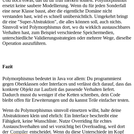
Und noch etwas, das du dir früh merken solltest: Polymorphismus
ersetzt keine saubere Modellierung. Wenn du für jeden Sonderfall
eine neue Klasse baust, aber die eigentliche Domäne nicht
verstanden hast, wird es schnell unübersichtlich. Umgekehrt bringt
dir eine "Super-Abstraktion", die alles können soll, auch nichts.
Sinnvoll wird Polymorphismus dort, wo du wirklich austauschbares
Verhalten hast, zum Beispiel verschiedene Speichermedien,
unterschiedliche Validierungsstrategien oder mehrere Wege, dieselbe
Operation auszuführen.
Fazit
Polymorphismus bedeutet in Java vor allem: Du programmierst
gegen Oberklassen oder Interfaces und verlässt dich darauf, dass das
konkrete Objekt zur Laufzeit das passende Verhalten liefert.
Dadurch musst du weniger if else Ketten schreiben, dein Code
bleibt offen für Erweiterungen und du kannst Teile einfacher testen.
Wenn du Polymorphismus sinnvoll einsetzen willst, halte deine
Abstraktionen klein und ehrlich: Ein Interface beschreibt eine
Fähigkeit, keine Wunschliste. Nutze Overriding für echtes
Austauschverhalten und sei vorsichtig bei Overloading, weil dort
der
Compiler
entscheidet. Wenn du diese Unterschiede im Kopf