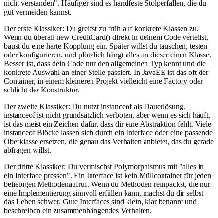
nicht verstanden". Häufiger sind es handfeste Stolperfallen, die du
gut vermeiden kannst.
Der erste Klassiker: Du greifst zu früh auf konkrete Klassen zu.
Wenn du überall new CreditCard() direkt in deinem Code verteilst,
baust du eine harte Kopplung ein. Später willst du tauschen, testen
oder konfigurieren, und plötzlich hängt alles an dieser einen Klasse.
Besser ist, dass dein Code nur den allgemeinen Typ kennt und die
konkrete Auswahl an einer Stelle passiert. In JavaEE ist das oft der
Container, in einem kleineren Projekt vielleicht eine Factory oder
schlicht der Konstruktor.
Der zweite Klassiker: Du nutzt instanceof als Dauerlösung.
instanceof ist nicht grundsätzlich verboten, aber wenn es sich häuft,
ist das meist ein Zeichen dafür, dass dir eine Abstraktion fehlt. Viele
instanceof Blöcke lassen sich durch ein Interface oder eine passende
Oberklasse ersetzen, die genau das Verhalten anbietet, das du gerade
abfragen willst.
Der dritte Klassiker: Du vermischst Polymorphismus mit "alles in
ein Interface pressen". Ein Interface ist kein Müllcontainer für jeden
beliebigen Methodenaufruf. Wenn du Methoden reinpackst, die nur
eine Implementierung sinnvoll erfüllen kann, machst du dir selbst
das Leben schwer. Gute Interfaces sind klein, klar benannt und
beschreiben ein zusammenhängendes Verhalten.