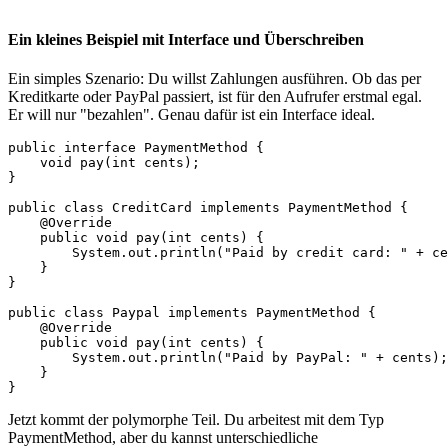
Ein kleines Beispiel mit Interface und Überschreiben
Ein simples Szenario: Du willst Zahlungen ausführen. Ob das per
Kreditkarte oder PayPal passiert, ist für den Aufrufer erstmal egal.
Er will nur "bezahlen". Genau dafür ist ein Interface ideal.
public interface PaymentMethod {

    void pay(int cents);

}

public class CreditCard implements PaymentMethod {

    @Override

    public void pay(int cents) {

        System.out.println("Paid by credit card: " + ce
    }

}

public class Paypal implements PaymentMethod {

    @Override

    public void pay(int cents) {

        System.out.println("Paid by PayPal: " + cents);

    }

}
Jetzt kommt der polymorphe Teil. Du arbeitest mit dem Typ
PaymentMethod, aber du kannst unterschiedliche