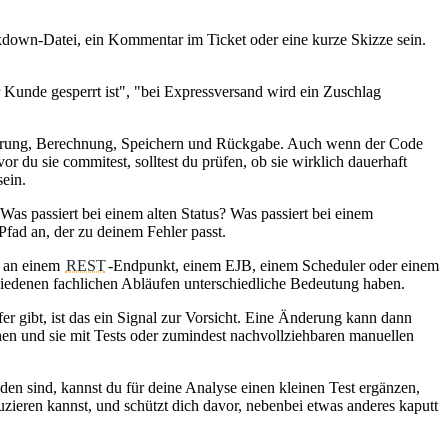
arkdown-Datei, ein Kommentar im Ticket oder eine kurze Skizze sein.
r Kunde gesperrt ist", "bei Expressversand wird ein Zuschlag
idierung, Berechnung, Speichern und Rückgabe. Auch wenn der Code
 du sie commitest, solltest du prüfen, ob sie wirklich dauerhaft
sein.
 Was passiert bei einem alten Status? Was passiert bei einem
fad an, der zu deinem Fehler passt.
ht an einem
REST
-Endpunkt, einem EJB, einem Scheduler oder einem
hiedenen fachlichen Abläufen unterschiedliche Bedeutung haben.
er gibt, ist das ein Signal zur Vorsicht. Eine Änderung kann dann
chen und sie mit Tests oder zumindest nachvollziehbaren manuellen
den sind, kannst du für deine Analyse einen kleinen Test ergänzen,
duzieren kannst, und schützt dich davor, nebenbei etwas anderes kaputt