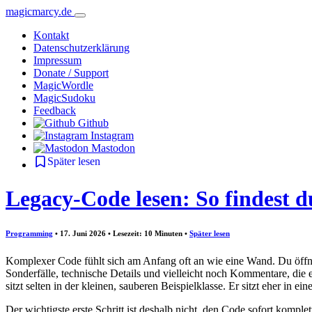
magicmarcy.de
Kontakt
Datenschutzerklärung
Impressum
Donate / Support
MagicWordle
MagicSudoku
Feedback
Github
Instagram
Mastodon
Später lesen
Legacy-Code lesen: So findest d
Programming
• 17. Juni 2026 • Lesezeit: 10 Minuten
•
Später lesen
Komplexer Code fühlt sich am Anfang oft an wie eine Wand. Du öffnest
Sonderfälle, technische Details und vielleicht noch Kommentare, die
sitzt selten in der kleinen, sauberen Beispielklasse. Er sitzt eher in 
Der wichtigste erste Schritt ist deshalb nicht, den Code sofort kompl