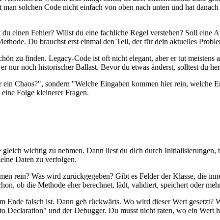
t man solchen Code nicht einfach von oben nach unten und hat danach d
du einen Fehler? Willst du eine fachliche Regel verstehen? Soll eine A
thode. Du brauchst erst einmal den Teil, der für dein aktuelles Problem
chön zu finden. Legacy-Code ist oft nicht elegant, aber er tut meistens
 nur noch historischer Ballast. Bevor du etwas änderst, solltest du her
enn für ein Chaos?", sondern "Welche Eingaben kommen hier rein, welc
eine Folge kleinerer Fragen.
 gleich wichtig zu nehmen. Dann liest du dich durch Initialisierungen,
nzelne Daten zu verfolgen.
men rein? Was wird zurückgegeben? Gibt es Felder der Klasse, die inn
on, ob die Methode eher berechnet, lädt, validiert, speichert oder meh
 am Ende falsch ist. Dann geh rückwärts. Wo wird dieser Wert gesetzt?
 to Declaration" und der Debugger. Du musst nicht raten, wo ein Wert 