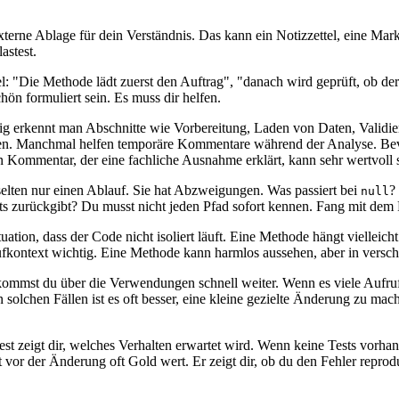
externe Ablage für dein Verständnis. Das kann ein Notizzettel, eine M
astest.
el: "Die Methode lädt zuerst den Auftrag", "danach wird geprüft, ob de
ön formuliert sein. Es muss dir helfen.
äufig erkennt man Abschnitte wie Vorbereitung, Laden von Daten, Val
achen. Manchmal helfen temporäre Kommentare während der Analyse. Bevor
n Kommentar, der eine fachliche Ausnahme erklärt, kann sehr wertvoll 
 selten nur einen Ablauf. Sie hat Abzweigungen. Was passiert bei
?
null
s zurückgibt? Du musst nicht jeden Pfad sofort kennen. Fang mit dem P
uation, dass der Code nicht isoliert läuft. Eine Methode hängt vielleic
ufkontext wichtig. Eine Methode kann harmlos aussehen, aber in versc
J kommst du über die Verwendungen schnell weiter. Wenn es viele Aufruf
n solchen Fällen ist es oft besser, eine kleine gezielte Änderung zu ma
st zeigt dir, welches Verhalten erwartet wird. Wenn keine Tests vorhan
t vor der Änderung oft Gold wert. Er zeigt dir, ob du den Fehler repro