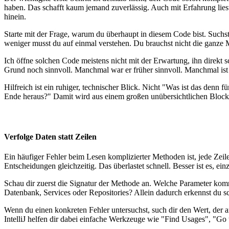
haben. Das schafft kaum jemand zuverlässig. Auch mit Erfahrung lies
hinein.
Starte mit der Frage, warum du überhaupt in diesem Code bist. Suchst 
weniger musst du auf einmal verstehen. Du brauchst nicht die ganze Me
Ich öffne solchen Code meistens nicht mit der Erwartung, ihn direkt s
Grund noch sinnvoll. Manchmal war er früher sinnvoll. Manchmal ist er
Hilfreich ist ein ruhiger, technischer Blick. Nicht "Was ist das d
Ende heraus?" Damit wird aus einem großen unübersichtlichen Block 
Verfolge Daten statt Zeilen
Ein häufiger Fehler beim Lesen komplizierter Methoden ist, jede Zeile
Entscheidungen gleichzeitig. Das überlastet schnell. Besser ist es, ei
Schau dir zuerst die Signatur der Methode an. Welche Parameter kom
Datenbank, Services oder Repositories? Allein dadurch erkennst du sch
Wenn du einen konkreten Fehler untersuchst, such dir den Wert, der
IntelliJ helfen dir dabei einfache Werkzeuge wie "Find Usages", "Go