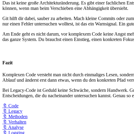
Das ist keine große Architekturänderung. Es gibt einer fachlichen En
können, wenn man beim Verschieben eine Abhängigkeit übersieht.
Git hilft dir dabei, sauber zu arbeiten. Mach kleine Commits oder zu
nur einen Fehler untersuchen wolltest, ist das ein Warnsignal. Ein gut
Am Ende geht es nicht darum, vor komplexem Code keine Angst mehr z
das ganze System. Du brauchst einen Einstieg, einen konkreten Foku
Fazit
Komplexen Code versteht man nicht durch einmaliges Lesen, sondern du
Ablauf und änderst erst dann etwas, wenn du den konkreten Pfad vers
Bei Legacy-Code ist Geduld keine Schwäche, sondern Handwerk. Große
Entscheidungen, die du nacheinander untersuchen kannst. Genau so ents
🔖 Code
🔖 Legacy
🔖 Methoden
🔖 Verhalten
🔖 Analyse
🔖 Logging