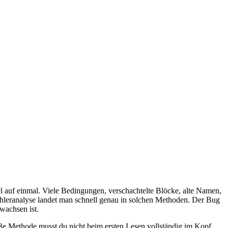
el auf einmal. Viele Bedingungen, verschachtelte Blöcke, alte Namen,
Fehleranalyse landet man schnell genau in solchen Methoden. Der Bug
ewachsen ist.
große Methode musst du nicht beim ersten Lesen vollständig im Kopf