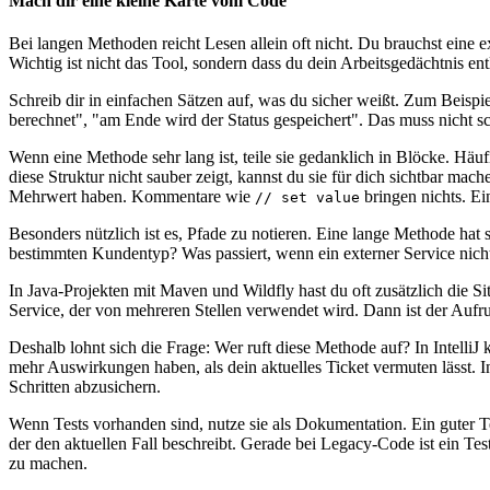
Mach dir eine kleine Karte vom Code
Bei langen Methoden reicht Lesen allein oft nicht. Du brauchst eine 
Wichtig ist nicht das Tool, sondern dass du dein Arbeitsgedächtnis entl
Schreib dir in einfachen Sätzen auf, was du sicher weißt. Zum Beispi
berechnet", "am Ende wird der Status gespeichert". Das muss nicht sch
Wenn eine Methode sehr lang ist, teile sie gedanklich in Blöcke. H
diese Struktur nicht sauber zeigt, kannst du sie für dich sichtbar m
Mehrwert haben. Kommentare wie
bringen nichts. Ei
// set value
Besonders nützlich ist es, Pfade zu notieren. Eine lange Methode hat
bestimmten Kundentyp? Was passiert, wenn ein externer Service nicht
In Java-Projekten mit Maven und Wildfly hast du oft zusätzlich die Sit
Service, der von mehreren Stellen verwendet wird. Dann ist der Aufr
Deshalb lohnt sich die Frage: Wer ruft diese Methode auf? In Intelli
mehr Auswirkungen haben, als dein aktuelles Ticket vermuten lässt. I
Schritten abzusichern.
Wenn Tests vorhanden sind, nutze sie als Dokumentation. Ein guter Te
der den aktuellen Fall beschreibt. Gerade bei Legacy-Code ist ein Tes
zu machen.