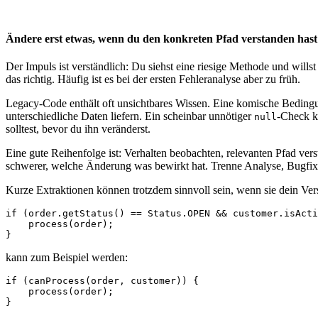
Ändere erst etwas, wenn du den konkreten Pfad verstanden hast
Der Impuls ist verständlich: Du siehst eine riesige Methode und wills
das richtig. Häufig ist es bei der ersten Fehleranalyse aber zu früh.
Legacy-Code enthält oft unsichtbares Wissen. Eine komische Bedingu
unterschiedliche Daten liefern. Ein scheinbar unnötiger
-Check ka
null
solltest, bevor du ihn veränderst.
Eine gute Reihenfolge ist: Verhalten beobachten, relevanten Pfad vers
schwerer, welche Änderung was bewirkt hat. Trenne Analyse, Bugfix
Kurze Extraktionen können trotzdem sinnvoll sein, wenn sie dein Ver
if (order.getStatus() == Status.OPEN && customer.isActi
    process(order);

}
kann zum Beispiel werden:
if (canProcess(order, customer)) {

    process(order);

}