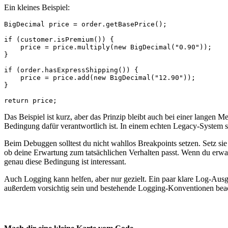
Ein kleines Beispiel:
BigDecimal price = order.getBasePrice();

if (customer.isPremium()) {

    price = price.multiply(new BigDecimal("0.90"));

}

if (order.hasExpressShipping()) {

    price = price.add(new BigDecimal("12.90"));

}

return price;
Das Beispiel ist kurz, aber das Prinzip bleibt auch bei einer langen 
Bedingung dafür verantwortlich ist. In einem echten Legacy-System s
Beim Debuggen solltest du nicht wahllos Breakpoints setzen. Setz sie 
ob deine Erwartung zum tatsächlichen Verhalten passt. Wenn du erwar
genau diese Bedingung ist interessant.
Auch Logging kann helfen, aber nur gezielt. Ein paar klare Log-Ausg
außerdem vorsichtig sein und bestehende Logging-Konventionen bea