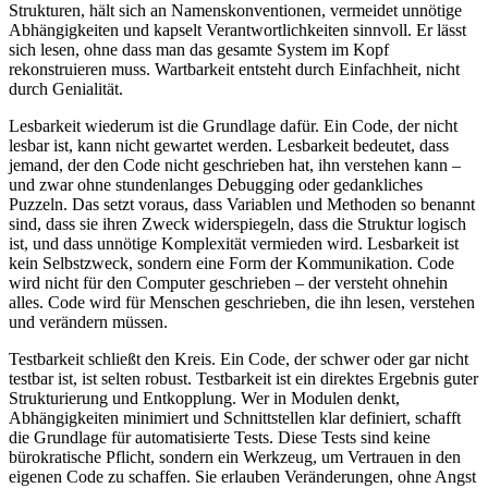
Strukturen, hält sich an Namenskonventionen, vermeidet unnötige
Abhängigkeiten und kapselt Verantwortlichkeiten sinnvoll. Er lässt
sich lesen, ohne dass man das gesamte System im Kopf
rekonstruieren muss. Wartbarkeit entsteht durch Einfachheit, nicht
durch Genialität.
Lesbarkeit wiederum ist die Grundlage dafür. Ein Code, der nicht
lesbar ist, kann nicht gewartet werden. Lesbarkeit bedeutet, dass
jemand, der den Code nicht geschrieben hat, ihn verstehen kann –
und zwar ohne stundenlanges Debugging oder gedankliches
Puzzeln. Das setzt voraus, dass Variablen und Methoden so benannt
sind, dass sie ihren Zweck widerspiegeln, dass die Struktur logisch
ist, und dass unnötige Komplexität vermieden wird. Lesbarkeit ist
kein Selbstzweck, sondern eine Form der Kommunikation. Code
wird nicht für den Computer geschrieben – der versteht ohnehin
alles. Code wird für Menschen geschrieben, die ihn lesen, verstehen
und verändern müssen.
Testbarkeit schließt den Kreis. Ein Code, der schwer oder gar nicht
testbar ist, ist selten robust. Testbarkeit ist ein direktes Ergebnis guter
Strukturierung und Entkopplung. Wer in Modulen denkt,
Abhängigkeiten minimiert und Schnittstellen klar definiert, schafft
die Grundlage für automatisierte Tests. Diese Tests sind keine
bürokratische Pflicht, sondern ein Werkzeug, um Vertrauen in den
eigenen Code zu schaffen. Sie erlauben Veränderungen, ohne Angst