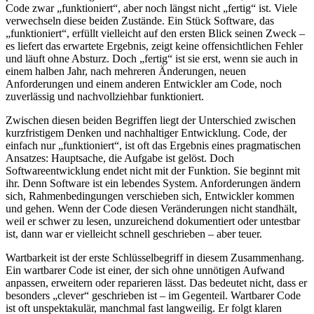
Code zwar „funktioniert“, aber noch längst nicht „fertig“ ist. Viele
verwechseln diese beiden Zustände. Ein Stück Software, das
„funktioniert“, erfüllt vielleicht auf den ersten Blick seinen Zweck –
es liefert das erwartete Ergebnis, zeigt keine offensichtlichen Fehler
und läuft ohne Absturz. Doch „fertig“ ist sie erst, wenn sie auch in
einem halben Jahr, nach mehreren Änderungen, neuen
Anforderungen und einem anderen Entwickler am Code, noch
zuverlässig und nachvollziehbar funktioniert.
Zwischen diesen beiden Begriffen liegt der Unterschied zwischen
kurzfristigem Denken und nachhaltiger Entwicklung. Code, der
einfach nur „funktioniert“, ist oft das Ergebnis eines pragmatischen
Ansatzes: Hauptsache, die Aufgabe ist gelöst. Doch
Softwareentwicklung endet nicht mit der Funktion. Sie beginnt mit
ihr. Denn Software ist ein lebendes System. Anforderungen ändern
sich, Rahmenbedingungen verschieben sich, Entwickler kommen
und gehen. Wenn der Code diesen Veränderungen nicht standhält,
weil er schwer zu lesen, unzureichend dokumentiert oder untestbar
ist, dann war er vielleicht schnell geschrieben – aber teuer.
Wartbarkeit ist der erste Schlüsselbegriff in diesem Zusammenhang.
Ein wartbarer Code ist einer, der sich ohne unnötigen Aufwand
anpassen, erweitern oder reparieren lässt. Das bedeutet nicht, dass er
besonders „clever“ geschrieben ist – im Gegenteil. Wartbarer Code
ist oft unspektakulär, manchmal fast langweilig. Er folgt klaren