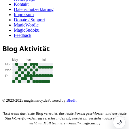
Kontakt
Datenschutzerklärung
Impressum
Donate / Support
MagicWordle
MagicSudoku
Feedback
Blog Aktivität
May
Jun
Jul
Mon
Wed
Fri
© 2023-2025 magicmarcy.de
Powered by
Bludit
"Erst wenn das letzte Blog verwaist, das letzte Forum geschlossen und der letzte
Stack-Overflow-Beitrag verschwunden ist, werdet ihr verstehen, dass man KI
🌙
nicht mit Müll trainieren kann."
- magicmarcy
Dunkl