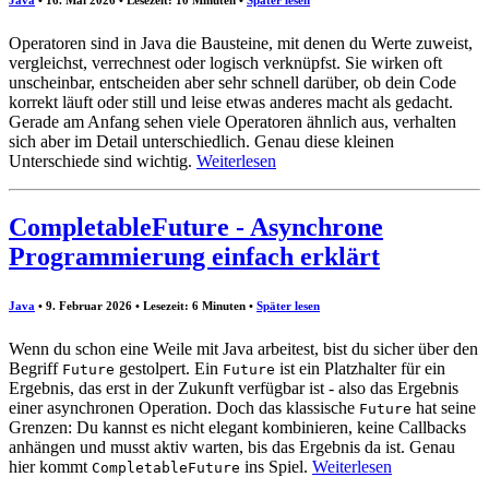
Operatoren sind in Java die Bausteine, mit denen du Werte zuweist,
vergleichst, verrechnest oder logisch verknüpfst. Sie wirken oft
unscheinbar, entscheiden aber sehr schnell darüber, ob dein Code
korrekt läuft oder still und leise etwas anderes macht als gedacht.
Gerade am Anfang sehen viele Operatoren ähnlich aus, verhalten
sich aber im Detail unterschiedlich. Genau diese kleinen
Unterschiede sind wichtig.
Weiterlesen
CompletableFuture - Asynchrone
Programmierung einfach erklärt
Java
• 9. Februar 2026 • Lesezeit: 6 Minuten
•
Später lesen
Wenn du schon eine Weile mit Java arbeitest, bist du sicher über den
Begriff
gestolpert. Ein
ist ein Platzhalter für ein
Future
Future
Ergebnis, das erst in der Zukunft verfügbar ist - also das Ergebnis
einer asynchronen Operation. Doch das klassische
hat seine
Future
Grenzen: Du kannst es nicht elegant kombinieren, keine Callbacks
anhängen und musst aktiv warten, bis das Ergebnis da ist. Genau
hier kommt
ins Spiel.
Weiterlesen
CompletableFuture