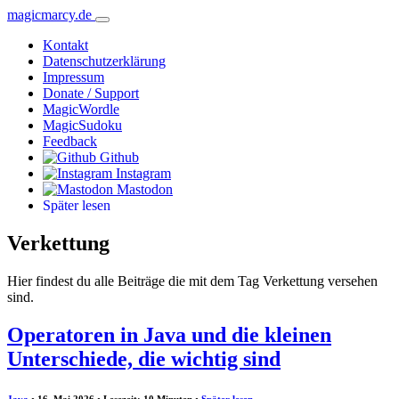
magicmarcy.de
Kontakt
Datenschutzerklärung
Impressum
Donate / Support
MagicWordle
MagicSudoku
Feedback
Github
Instagram
Mastodon
Später lesen
Verkettung
Hier findest du alle Beiträge die mit dem Tag Verkettung versehen
sind.
Operatoren in Java und die kleinen
Unterschiede, die wichtig sind
Java
• 16. Mai 2026 • Lesezeit: 10 Minuten
•
Später lesen