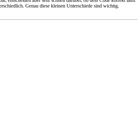
ar, entscheiden aber sehr schnell darüber, ob dein Code korrekt läuft
terschiedlich. Genau diese kleinen Unterschiede sind wichtig.