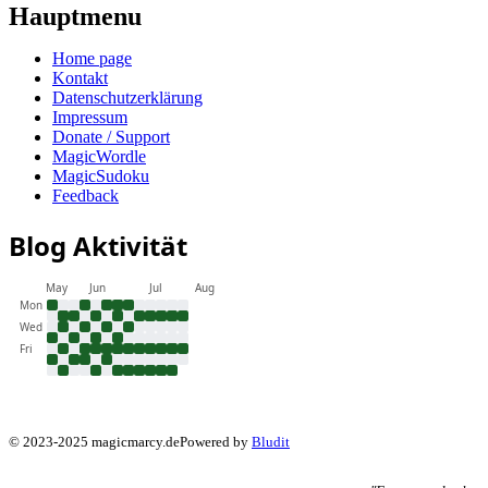
Hauptmenu
Home page
Kontakt
Datenschutzerklärung
Impressum
Donate / Support
MagicWordle
MagicSudoku
Feedback
Blog Aktivität
May
Jun
Jul
Aug
Mon
Wed
Fri
© 2023-2025 magicmarcy.de
Powered by
Bludit