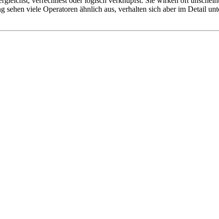
rgleichst, verrechnest oder logisch verknüpfst. Sie wirken oft unscheinb
g sehen viele Operatoren ähnlich aus, verhalten sich aber im Detail un