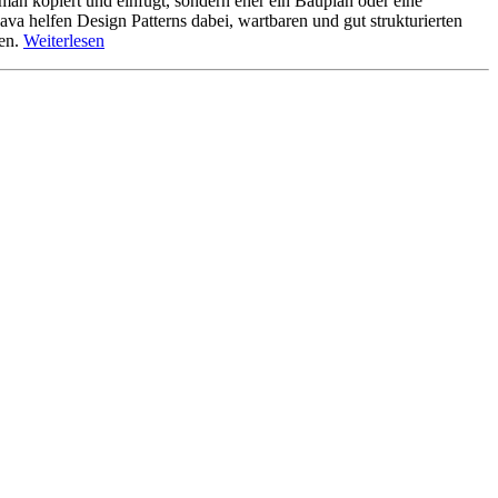
man kopiert und einfügt, sondern eher ein Bauplan oder eine
ava helfen Design Patterns dabei, wartbaren und gut strukturierten
men.
Weiterlesen