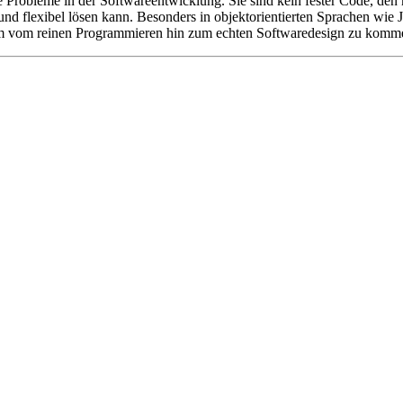
 Probleme in der Softwareentwicklung. Sie sind kein fester Code, den 
nd flexibel lösen kann. Besonders in objektorientierten Sprachen wie J
tt, um vom reinen Programmieren hin zum echten Softwaredesign zu kom