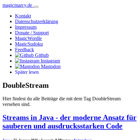
magicmarcy.de
Kontakt
Datenschutzerklärung
Impressum
Donate / Support
MagicWordle
MagicSudoku
Feedback
Github
Instagram
Mastodon
Später lesen
DoubleStream
Hier findest du alle Beiträge die mit dem Tag DoubleStream
versehen sind.
Streams in Java - der moderne Ansatz für
sauberen und ausdrucksstarken Code
Java
• 27. Januar 2026 • Lesezeit: 9 Minuten
•
Später lesen