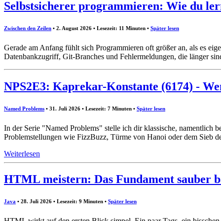
Selbstsicherer programmieren: Wie du lern
Zwischen den Zeilen
• 2. August 2026 • Lesezeit: 11 Minuten
•
Später lesen
Gerade am Anfang fühlt sich Programmieren oft größer an, als es eigen
Datenbankzugriff, Git-Branches und Fehlermeldungen, die länger sind 
NPS2E3: Kaprekar-Konstante (6174) - We
Named Problems
• 31. Juli 2026 • Lesezeit: 7 Minuten
•
Später lesen
In der Serie "Named Problems" stelle ich dir klassische, namentlich
Problemstellungen wie FizzBuzz, Türme von Hanoi oder dem Sieb des E
Weiterlesen
HTML meistern: Das Fundament sauber 
Java
• 28. Juli 2026 • Lesezeit: 9 Minuten
•
Später lesen
HTML wirkt auf den ersten Blick simpel. Ein paar Tags, ein bissche