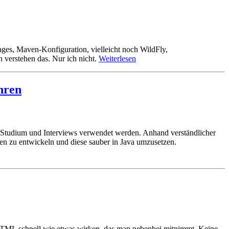
ckages, Maven-Konfiguration, vielleicht noch WildFly,
 verstehen das. Nur ich nicht.
Weiterlesen
hren
g, Studium und Interviews verwendet werden. Anhand verständlicher
en zu entwickeln und diese sauber in Java umzusetzen.
n HTML schnell wie etwas wirken, das man nebenbei mitnimmt. Keine