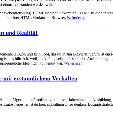
rst einmal verstanden werden will.
der Webentwicklung. HTML ist nicht Dekoration. HTML ist die Struktur d
 Ende in einer HTML Struktur im Browser.
Weiterlesen
en und Realität
gement-Religion und kein Tool, das du in Jira aktivierst. Scrum ist e
 ist das hilfreich, weil am Anfang selten alles klar ist. Anforderungen 
ursprüngliche Idee nicht gut genug war.
Weiterlesen
e mit erstaunlichem Verhalten
 bekannte Algorithmus-Probleme vor, die seit Jahrzehnten in Ausbildun
ratosthenes lernst du hier, algorithmisch zu denken, Lösungsstrategi