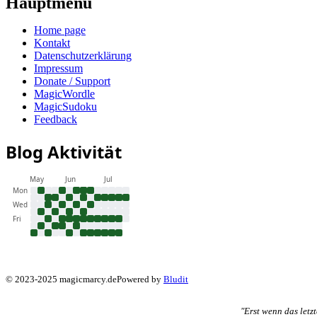
Hauptmenu
Home page
Kontakt
Datenschutzerklärung
Impressum
Donate / Support
MagicWordle
MagicSudoku
Feedback
Blog Aktivität
May
Jun
Jul
Mon
Wed
Fri
© 2023-2025 magicmarcy.de
Powered by
Bludit
"Erst wenn das letz