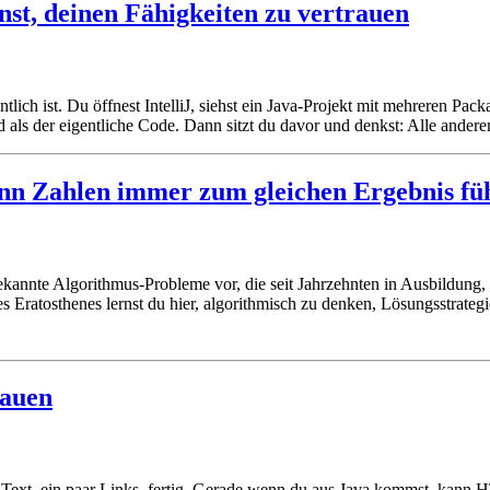
st, deinen Fähigkeiten zu vertrauen
tlich ist. Du öffnest IntelliJ, siehst ein Java-Projekt mit mehreren Pa
als der eigentliche Code. Dann sitzt du davor und denkst: Alle anderen
nn Zahlen immer zum gleichen Ergebnis fü
 bekannte Algorithmus-Probleme vor, die seit Jahrzehnten in Ausbildun
ratosthenes lernst du hier, algorithmisch zu denken, Lösungsstrategi
bauen
n Text, ein paar Links, fertig. Gerade wenn du aus Java kommst, kan